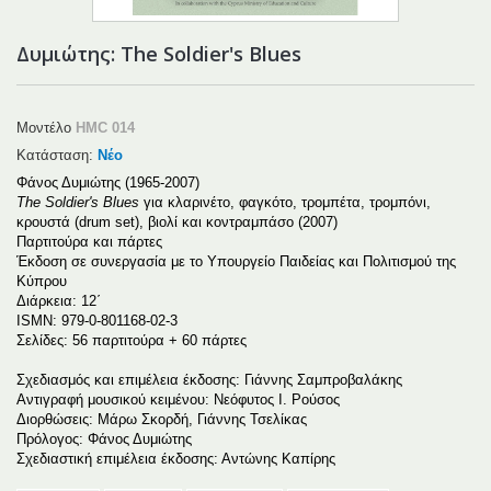
Δυμιώτης: The Soldier's Blues
Μοντέλο
HMC 014
Κατάσταση:
Νέο
Φάνος Δυμιώτης (1965-2007)
The Soldier's Blues
για κλαρινέτο, φαγκότο, τρομπέτα, τρομπόνι,
κρουστά (
drum
set
), βιολί και κοντραμπάσο (2007)
Παρτιτούρα και πάρτες
Έκδοση σε συνεργασία με το Υπουργείο Παιδείας και Πολιτισμού της
Κύπρου
Διάρκεια: 12΄
ISMN
: 979-0-801168-02-3
Σελίδες: 56 παρτιτούρα + 60 πάρτες
Σχεδιασμός και επιμέλεια έκδοσης: Γιάννης Σαμπροβαλάκης
Αντιγραφή μουσικού κειμένου: Νεόφυτος Ι. Ρούσος
Διορθώσεις: Μάρω Σκορδή, Γιάννης Τσελίκας
Πρόλογος: Φάνος Δυμιώτης
Σχεδιαστική επιμέλεια έκδοσης: Αντώνης Καπίρης