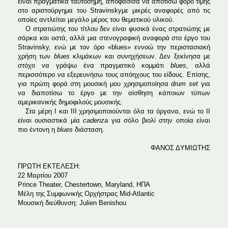
είναι πραγματικά ταυτόσημη, αποφάσισα να αποτίσω φόρο τιμής
στο αριστούργημα του Stravinskyμε μικρές αναφορές από τις
οποίες αντλείται μεγάλο μέρος του θεματικού υλικού.
Ο στρατιώτης του τίτλου δεν είναι φυσικά ένας στρατιώτης με
σάρκα και οστά, αλλά μια στενογραφική αναφορά στο έργο του
Stravinsky, ενώ με τον όρο «blues» εννοώ την περιστασιακή
χρήση των
blues
κλιμάκων και συνηχήσεων. Δεν ξεκίνησα με
στόχο να γράψω ένα πραγματικό κομμάτι
blues
, αλλά
περισσότερο να εξερευνήσω τους απόηχους του είδους. Επίσης,
για πρώτη φορά στη μουσική μου χρησιμοποίησα
drum
set
για
να διαποτίσω το έργο με την αίσθηση κάποιων τύπων
αμερικανικής δημοφιλούς μουσικής.
Στα μέρη Ι και ΙΙΙ χρησιμοποιούνται όλα τα όργανα, ενώ το ΙΙ
είναι ουσιαστικά μία
cadenza
για σόλο βιολί στην οποία είναι
πιο έντονη η
blues
διάσταση.
ΦΑΝΟΣ ΔYΜΙΩΤΗΣ
ΠΡΩΤΗ ΕΚΤΕΛΕΣΗ:
22 Μαρτίου 2007
Prince Theater, Chestertown, Maryland, ΗΠΑ
Μέλη της Συμφωνικής Ορχήστρας Mid-Atlantic
Μουσική διεύθυνση: Julien Benishou