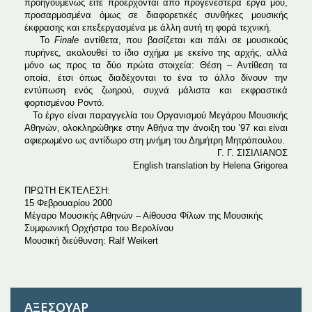
προηγουμένως είτε προέρχονται από προγενέστερα έργα μου,
προσαρμοσμένα όμως σε διαφορετικές συνθήκες μουσικής
έκφρασης και επεξεργασμένα με άλλη αυτή τη φορά τεχνική.
Το
Finale
αντίθετα, που βασίζεται και πάλι σε μουσικούς
πυρήνες, ακολουθεί το ίδιο σχήμα με εκείνο της αρχής, αλλά
μόνο ως προς τα δύο πρώτα στοιχεία: Θέση – Αντίθεση τα
οποία, έτσι όπως διαδέχονται το ένα το άλλο δίνουν την
εντύπωση ενός ζωηρού, συχνά μάλιστα και εκφραστικά
φορτισμένου Ροντό.
Το έργο είναι παραγγελία του Οργανισμού Μεγάρου Μουσικής
Αθηνών, ολοκληρώθηκε στην Αθήνα την άνοιξη του ’97 και είναι
αφιερωμένο ως αντίδωρο στη μνήμη του Δημήτρη Μητρόπουλου.
Γ. Γ. ΣΙΣΙΛΙΑΝΟΣ
English translation by Helena Grigorea
ΠΡΩΤΗ ΕΚΤΕΛΕΣΗ:
15 Φεβρουαρίου 2000
Μέγαρο Μουσικής Αθηνών – Αίθουσα Φίλων της Μουσικής
Συμφωνική Ορχήστρα του Βερολίνου
Μουσική διεύθυνση: Ralf Weikert
ΑΞΕΣΟΥΆΡ